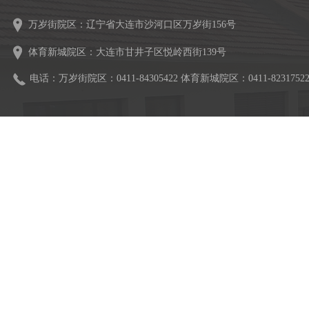
万岁街院区：辽宁省大连市沙河口区万岁街156号
体育新城院区：大连市甘井子区悦岭西街139号
电话：万岁街院区：0411-84305422 体育新城院区：0411-8231752